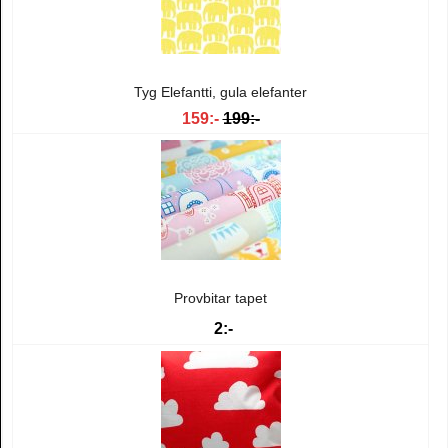
Tyg Elefantti, gula elefanter
159:-
199:-
Provbitar tapet
2:-