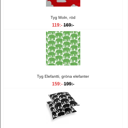
Tyg Moln, röd
119:-
169:-
Tyg Elefantti, gröna elefanter
159:-
199:-