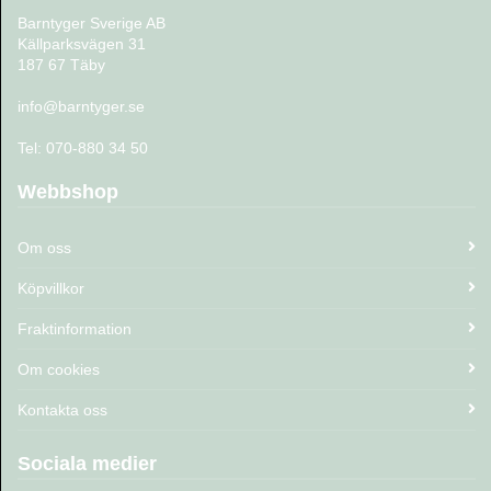
Barntyger Sverige AB
Källparksvägen 31
187 67 Täby
info@barntyger.se
Tel: 070-880 34 50
Webbshop
Om oss
Köpvillkor
Fraktinformation
Om cookies
Kontakta oss
Sociala medier