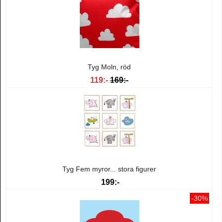
Tyg Moln, röd
119:-
169:-
Tyg Fem myror... stora figurer
199:-
-30%