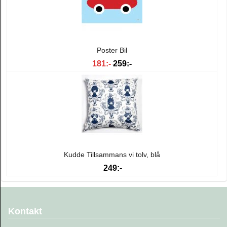
Poster Bil
181:-
259:-
Kudde Tillsammans vi tolv, blå
249:-
Kontakt