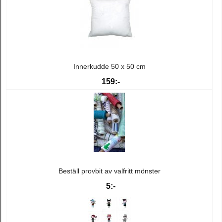
Innerkudde 50 x 50 cm
159:-
Beställ provbit av valfritt mönster
5:-