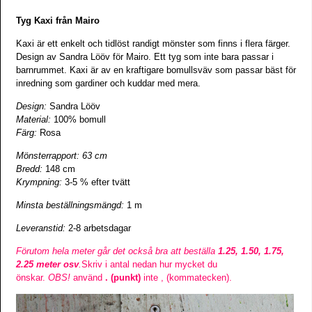
Tyg Kaxi från Mairo
Kaxi är ett enkelt och tidlöst randigt mönster som finns i flera färger.
Design av Sandra Lööv för Mairo. Ett tyg som inte bara passar i
barnrummet.
Kaxi är av en kraftigare bomullsväv som passar bäst för
inredning som gardiner och kuddar med mera.
Design:
Sandra Lööv
Material:
100% bomull
Färg:
Rosa
Mönsterrapport: 63 cm
Bredd:
148 cm
Krympning:
3-5 % efter tvätt
Minsta beställningsmängd:
1 m
Leveranstid:
2-8 arbetsdagar
Förutom hela meter går det också bra att beställa
1.25, 1.50, 1.75,
2.25 meter osv
.
Skriv i antal nedan hur mycket du
önskar.
OBS!
använd
. (punkt)
inte , (kommatecken).