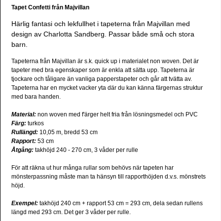
Tapet Confetti från Majvillan
Härlig fantasi och lekfullhet i tapeterna från Majvillan med
design av Charlotta Sandberg. Passar både små och stora
barn.
Tapeterna från Majvillan är s.k. quick up i materialet non woven. Det är
tapeter med bra egenskaper som är enkla att sätta upp. Tapeterna är
tjockare och tåligare än vanliga papperstapeter och går att tvätta av.
Tapeterna har en mycket vacker yta där du kan känna färgernas struktur
med bara handen.
Material:
non woven med f'ärger helt fria från lösningsmedel och PVC
Färg:
turkos
Rullängd:
10,05 m, bredd 53 cm
Rapport:
53 cm
Åtgång:
takhöjd 240 - 270 cm, 3 våder per rulle
För att räkna ut hur många rullar som behövs när tapeten har
mönsterpassning måste man ta hänsyn till rapporthöjden d.v.s. mönstrets
höjd.
Exempel:
takhöjd 240 cm + rapport 53 cm = 293 cm, dela sedan rullens
längd med 293 cm. Det ger 3 våder per rulle.