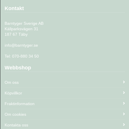
Kontakt
Barntyger Sverige AB
Källparksvägen 31
187 67 Täby
info@barntyger.se
Tel: 070-880 34 50
Webbshop
Om oss
Köpvillkor
Fraktinformation
Om cookies
Kontakta oss