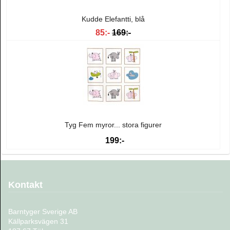
Kudde Elefantti, blå
85:-
169:-
Tyg Fem myror... stora figurer
199:-
Kontakt
Barntyger Sverige AB
Källparksvägen 31