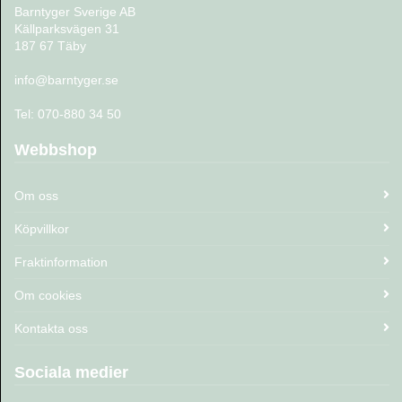
Barntyger Sverige AB
Källparksvägen 31
187 67 Täby
info@barntyger.se
Tel: 070-880 34 50
Webbshop
Om oss
Köpvillkor
Fraktinformation
Om cookies
Kontakta oss
Sociala medier