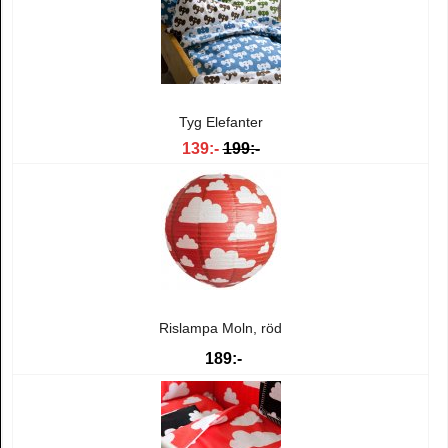
Tyg Elefanter
139:-
199:-
Rislampa Moln, röd
189:-