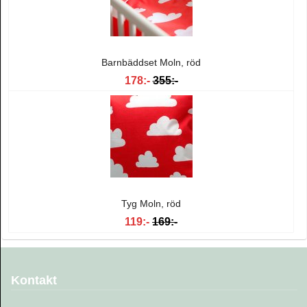
Barnbäddset Moln, röd
178:-
355:-
Tyg Moln, röd
119:-
169:-
Kontakt