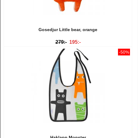
Gosedjur Little bear, orange
279:-
195:-
-50%
Haklapp Monster