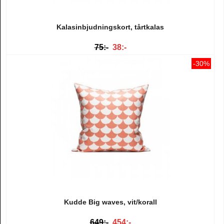
Kalasinbjudningskort, tårtkalas
75:-
38:-
-30%
Kudde Big waves, vit/korall
649:-
454:-