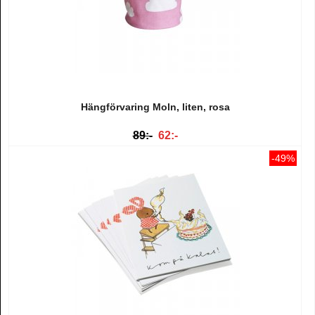
Hängförvaring Moln, liten, rosa
89:-
62:-
-49%