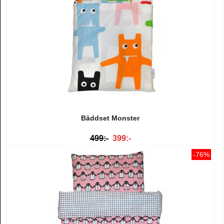
Bäddset Monster
499:-
399:-
-76%