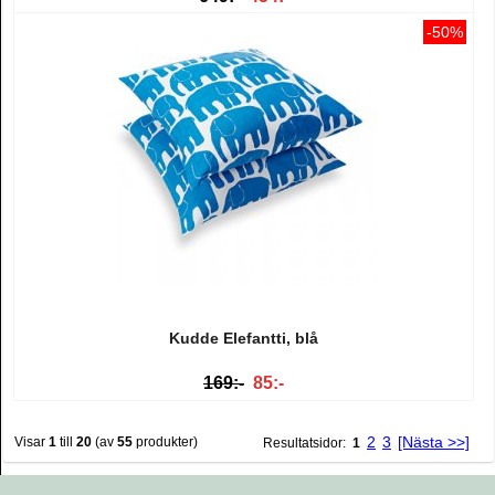
-50%
Kudde Elefantti, blå
169:-
85:-
2
3
[Nästa >>]
Visar
1
till
20
(av
55
produkter)
Resultatsidor:
1