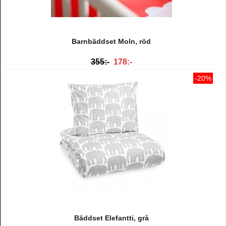
Barnbäddset Moln, röd
355:-
178:-
-20%
Bäddset Elefantti, grå