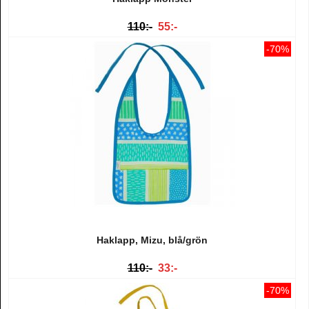
110:-
55:-
-70%
Haklapp, Mizu, blå/grön
110:-
33:-
-70%