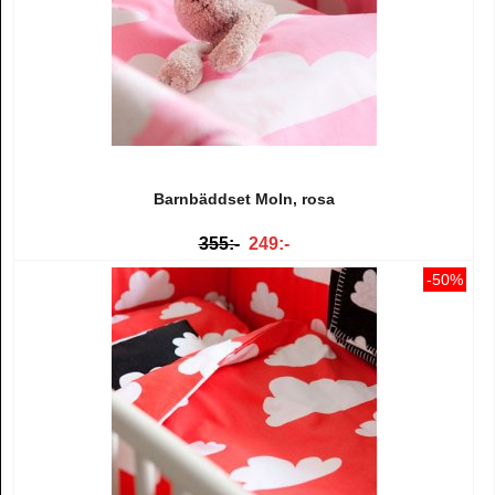
Barnbäddset Moln, rosa
355:-
249:-
-50%