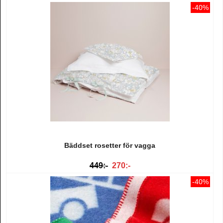
-40%
Bäddset rosetter för vagga
449:-
270:-
-40%