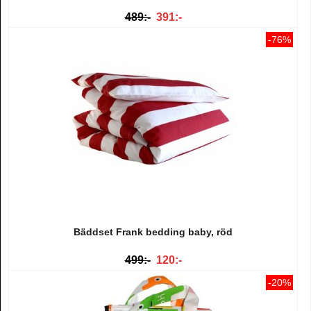
489:-
391:-
-76%
Bäddset Frank bedding baby, röd
499:-
120:-
-20%