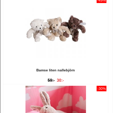
-49%
Bamse liten nallebjörn
59:-
30:-
-30%