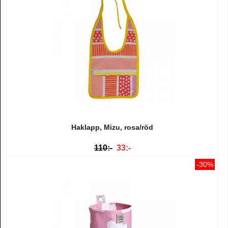
Haklapp, Mizu, rosa/röd
110:-
33:-
-30%